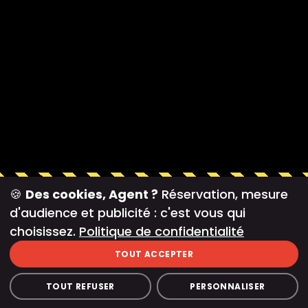
🍪
Des cookies, Agent ?
Réservation, mesure
d'audience et publicité : c'est vous qui
Avis Google
choisissez.
Politique de confidentialité
TOUT ACCEPTER
4.8
9 845 avis
TOUT REFUSER
PERSONNALISER