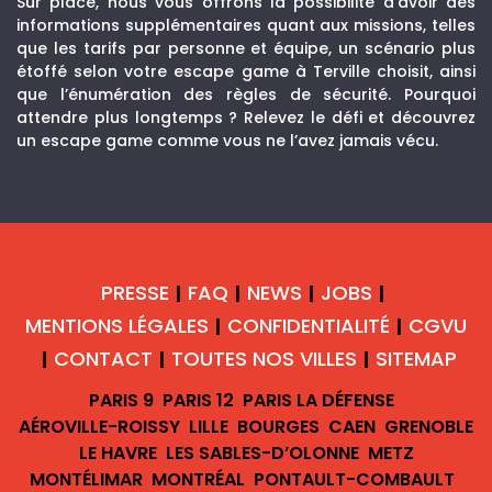
Sur place, nous vous offrons la possibilité d’avoir des
informations supplémentaires quant aux missions, telles
que les tarifs par personne et équipe, un scénario plus
étoffé selon votre escape game à Terville choisit, ainsi
que l’énumération des règles de sécurité. Pourquoi
attendre plus longtemps ? Relevez le défi et découvrez
un escape game comme vous ne l’avez jamais vécu.
PRESSE
FAQ
NEWS
JOBS
|
|
|
|
MENTIONS LÉGALES
CONFIDENTIALITÉ
CGVU
|
|
CONTACT
TOUTES NOS VILLES
SITEMAP
|
|
|
PARIS 9
PARIS 12
PARIS LA DÉFENSE
AÉROVILLE-ROISSY
LILLE
BOURGES
CAEN
GRENOBLE
LE HAVRE
LES SABLES-D’OLONNE
METZ
MONTÉLIMAR
MONTRÉAL
PONTAULT-COMBAULT