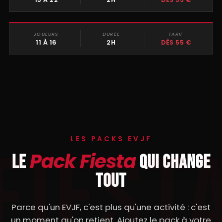
JOUEURS
DURÉE
TARIF
MURDER PARTY
11 À 16
2H
DÈS 55 €
LES PACKS EVJF
Pack Fiesta
LE
QUI CHANGE
TOUT
Parce qu'un EVJF, c'est plus qu'une activité : c'est
un moment qu'on retient. Ajoutez le pack à votre