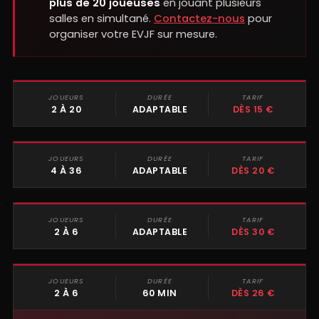
plus de 20 joueuses
en jouant plusieurs
salles en simultané.
Contactez-nous
pour
organiser votre EVJF sur mesure.
JOUEURS
DURÉE
TARIF
BLIND TEST
2 À 20
ADAPTABLE
DÈS 15 €
JOUEURS
DURÉE
TARIF
QUIZ GAME
4 À 36
ADAPTABLE
DÈS 20 €
JOUEURS
DURÉE
TARIF
ACTION GAME
2 À 6
ADAPTABLE
DÈS 30 €
JOUEURS
DURÉE
TARIF
ESCAPE GAME
2 À 6
60 MIN
DÈS 26 €