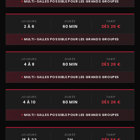
MULTI-SALLES POSSIBLE POUR LES GRANDS GROUPES
JOUEURS
DURÉE
TARIF
ESCAPE GAME
2 À 6
60 MIN
DÈS 26 €
MULTI-SALLES POSSIBLE POUR LES GRANDS GROUPES
JOUEURS
DURÉE
TARIF
ESCAPE GAME
4 À 8
60 MIN
DÈS 26 €
MULTI-SALLES POSSIBLE POUR LES GRANDS GROUPES
JOUEURS
DURÉE
TARIF
ESCAPE GAME
4 À 10
60 MIN
DÈS 26 €
MULTI-SALLES POSSIBLE POUR LES GRANDS GROUPES
JOUEURS
DURÉE
TARIF
MURDER PARTY
15 À 22
2H
DÈS 55 €