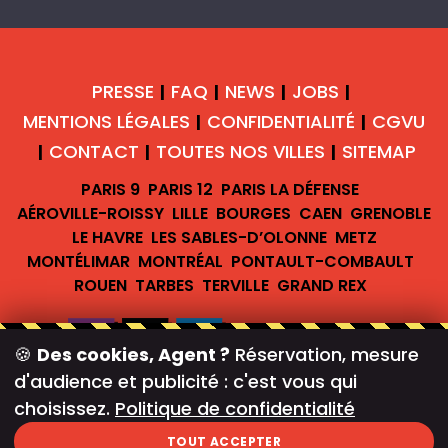
PRESSE
FAQ
NEWS
JOBS
|
|
|
|
MENTIONS LÉGALES
CONFIDENTIALITÉ
CGVU
|
|
CONTACT
TOUTES NOS VILLES
SITEMAP
|
|
|
PARIS 9
PARIS 12
PARIS LA DÉFENSE
AÉROVILLE-ROISSY
LILLE
BOURGES
CAEN
GRENOBLE
LE HAVRE
LES SABLES-D’OLONNE
METZ
MONTÉLIMAR
MONTRÉAL
PONTAULT-COMBAULT
ROUEN
TARBES
TERVILLE
GRAND REX
🍪
Des cookies, Agent ?
Réservation, mesure
d'audience et publicité : c'est vous qui
#teambreakofficiel
choisissez.
Politique de confidentialité
Newsletter
TOUT ACCEPTER