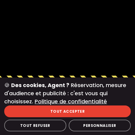
🍪
Des cookies, Agent ?
Réservation, mesure
d'audience et publicité : c'est vous qui
Avis Google
choisissez.
Politique de confidentialité
TOUT ACCEPTER
4.8
13 674 avis
TOUT REFUSER
PERSONNALISER