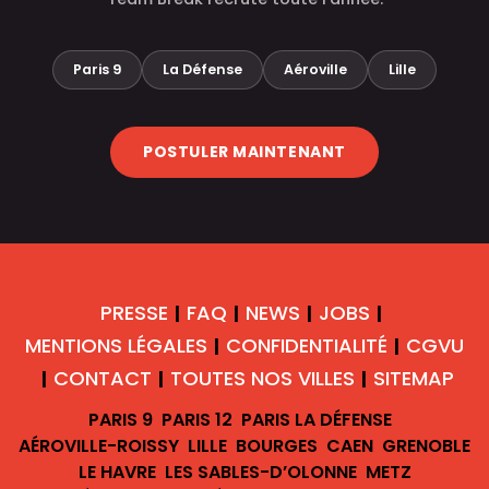
Paris 9
La Défense
Aéroville
Lille
POSTULER MAINTENANT
PRESSE
FAQ
NEWS
JOBS
|
|
|
|
MENTIONS LÉGALES
CONFIDENTIALITÉ
CGVU
|
|
CONTACT
TOUTES NOS VILLES
SITEMAP
|
|
|
PARIS 9
PARIS 12
PARIS LA DÉFENSE
AÉROVILLE-ROISSY
LILLE
BOURGES
CAEN
GRENOBLE
LE HAVRE
LES SABLES-D’OLONNE
METZ