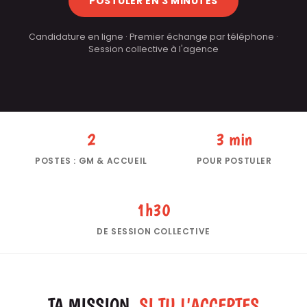
POSTULER EN 3 MINUTES
Candidature en ligne · Premier échange par téléphone ·
Session collective à l'agence
2
3 min
POSTES : GM & ACCUEIL
POUR POSTULER
1h30
DE SESSION COLLECTIVE
TA MISSION,
SI TU L'ACCEPTES