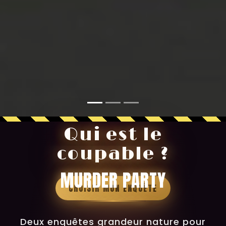
Qui est le
coupable ?
MURDER PARTY
CHOISIR MON ENQUÊTE
Deux enquêtes grandeur nature pour