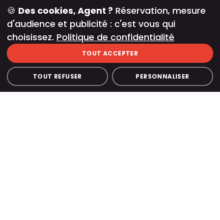
au rythme de vos déductions.
🍪
Des cookies, Agent ?
Réservation, mesure
Votre sélection
d'audience et publicité : c'est vous qui
Speakeasy - Murder Party
choisissez.
Politique de confidentialité
15 joueurs
1 équipe
TOUT ACCEPTER
15 ADULTES
3
TOUT REFUSER
PERSONNALISER
Retour
Confirmer
La révélation
L’heure du verdict : chacun expose ses
conclusions, avant la révélation du
coupable. Surprises garanties.