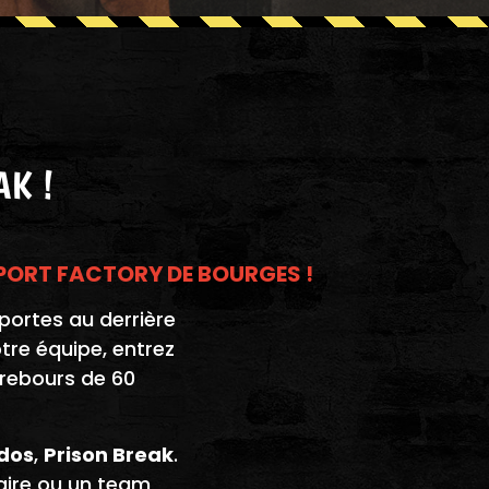
AK !
SPORT FACTORY DE BOURGES !
portes au derrière
tre équipe, entrez
 rebours de 60
dos
,
Prison Break
.
saire ou un team