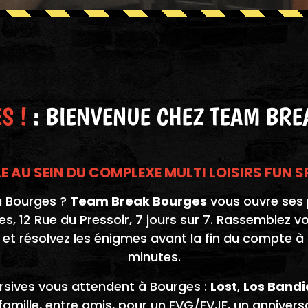
S !
: BIENVENUE CHEZ TEAM BRE
 AU SEIN DU COMPLEXE MULTI LOISIRS FUN 
à Bourges ?
Team Break Bourges
vous ouvre ses 
, 12 Rue du Pressoir, 7 jours sur 7. Rassemblez vo
 et résolvez les énigmes avant la fin du compte à
minutes.
sives vous attendent à Bourges :
Lost
,
Los Bandi
famille, entre amis, pour un EVG/EVJF, un anniver