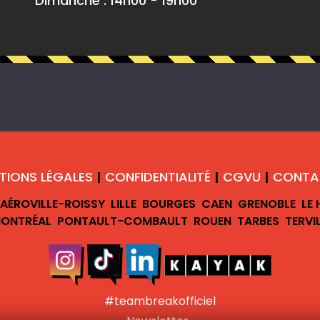
Dimanche : 14h00 - 19h00
TIONS LÉGALES
CONFIDENTIALITÉ
CGVU
CONTA
|
|
|
AÉROVILLE-ROISSY
LILLE
BOURGES
CAEN
GRENOBLE
LE
ONTRÉAL
PONTAULT-COMBAULT
ROUEN
TARBES
TERVI
#teambreakofficiel