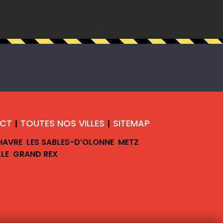
CT
TOUTES NOS VILLES
SITEMAP
|
|
 HAVRE
LES SABLES-D’OLONNE
METZ
LLE
GRAND REX