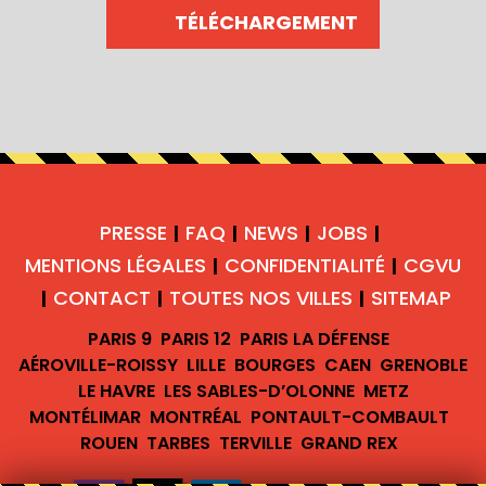
TÉLÉCHARGEMENT
PRESSE
FAQ
NEWS
JOBS
|
|
|
|
MENTIONS LÉGALES
CONFIDENTIALITÉ
CGVU
|
|
CONTACT
TOUTES NOS VILLES
SITEMAP
|
|
|
PARIS 9
PARIS 12
PARIS LA DÉFENSE
AÉROVILLE-ROISSY
LILLE
BOURGES
CAEN
GRENOBLE
LE HAVRE
LES SABLES-D’OLONNE
METZ
MONTÉLIMAR
MONTRÉAL
PONTAULT-COMBAULT
ROUEN
TARBES
TERVILLE
GRAND REX