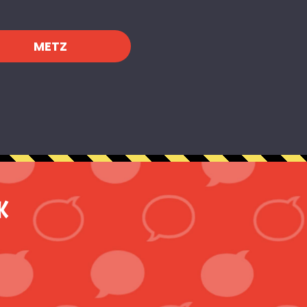
METZ
K