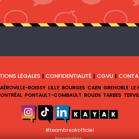
TIONS LÉGALES
CONFIDENTIALITÉ
CGVU
CONTA
|
|
|
AÉROVILLE-ROISSY
LILLE
BOURGES
CAEN
GRENOBLE
LE
ONTRÉAL
PONTAULT-COMBAULT
ROUEN
TARBES
TERVI
#teambreakofficiel
Newsletter