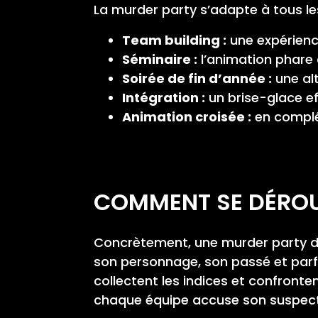
La murder party s’adapte à tous les
Team building :
une expérienc
Séminaire :
l’animation phare d
Soirée de fin d’année :
une al
Intégration :
un brise-glace eff
Animation croisée :
en compl
COMMENT SE DÉROUL
Concrètement, une murder party d’e
son personnage, son passé et parfoi
collectent les indices et confronte
chaque équipe accuse son suspect, 