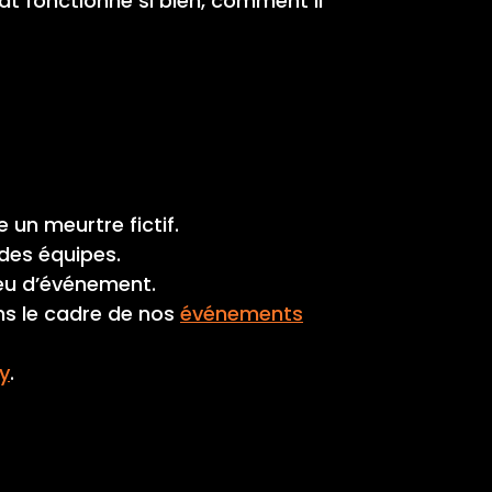
t fonctionne si bien, comment il
un meurtre fictif.
des équipes.
ieu d’événement.
ns le cadre de nos
événements
y
.