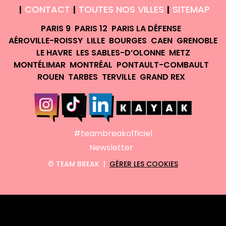
CONTACT
TOUTES NOS VILLES
SITEMAP
|
|
|
PARIS 9
PARIS 12
PARIS LA DÉFENSE
AÉROVILLE-ROISSY
LILLE
BOURGES
CAEN
GRENOBLE
LE HAVRE
LES SABLES-D’OLONNE
METZ
MONTÉLIMAR
MONTRÉAL
PONTAULT-COMBAULT
ROUEN
TARBES
TERVILLE
GRAND REX
#teambreakofficiel
Newsletter
©
TEAM BREAK |
GÉRER LES COOKIES