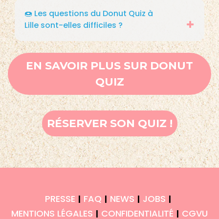
🍩 Les questions du Donut Quiz à
Lille sont-elles difficiles ?
EN SAVOIR PLUS SUR DONUT
QUIZ
RÉSERVER SON QUIZ !
PRESSE
FAQ
NEWS
JOBS
|
|
|
|
MENTIONS LÉGALES
CONFIDENTIALITÉ
CGVU
|
|