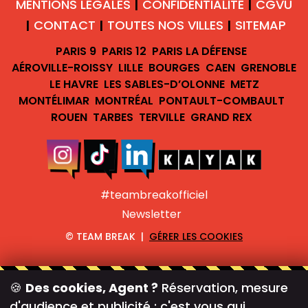
MENTIONS LÉGALES
CONFIDENTIALITÉ
CGVU
|
|
CONTACT
TOUTES NOS VILLES
SITEMAP
|
|
|
PARIS 9
PARIS 12
PARIS LA DÉFENSE
AÉROVILLE-ROISSY
LILLE
BOURGES
CAEN
GRENOBLE
LE HAVRE
LES SABLES-D’OLONNE
METZ
MONTÉLIMAR
MONTRÉAL
PONTAULT-COMBAULT
ROUEN
TARBES
TERVILLE
GRAND REX
#teambreakofficiel
Newsletter
©
TEAM BREAK |
GÉRER LES COOKIES
🍪
Des cookies, Agent ?
Réservation, mesure
d'audience et publicité : c'est vous qui