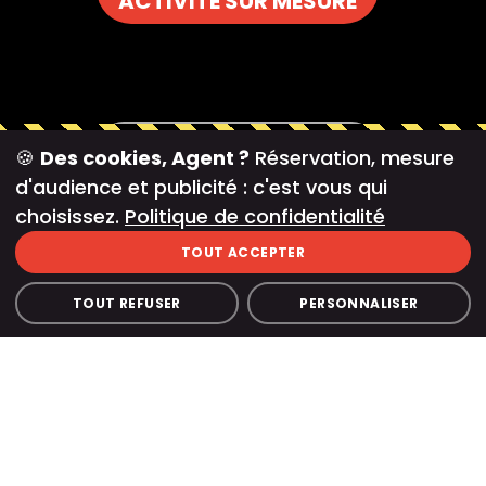
ACTIVITÉ SUR MESURE
UNE FORMATION
🍪
Des cookies, Agent ?
Réservation, mesure
EN AGENCE
d'audience et publicité : c'est vous qui
POUR DÉVELOPPER LES
choisissez.
Politique de confidentialité
PERFORMANCES
TOUT ACCEPTER
TOUT REFUSER
PERSONNALISER