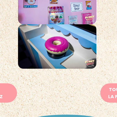
TO
IZ
LA 