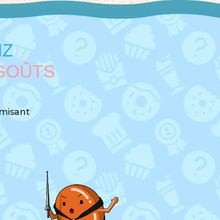
IZ
GOÛTS
imisant