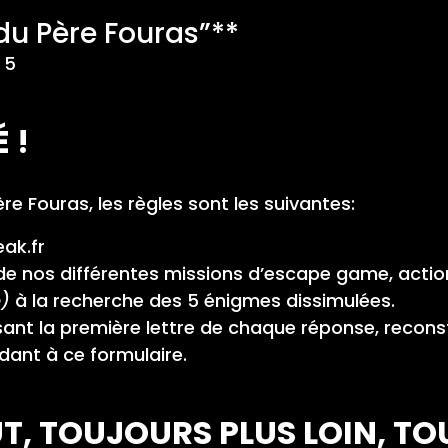
 du Père Fouras”**
 5
 !
ère Fouras, les règles sont les suivantes:
ak.fr
 de nos différentes missions d’escape game, acti
e)
à la recherche des 5 énigmes dissimulées.
isant la première lettre de chaque réponse, recon
ndant à
ce formulaire
.
, TOUJOURS PLUS LOIN, TO