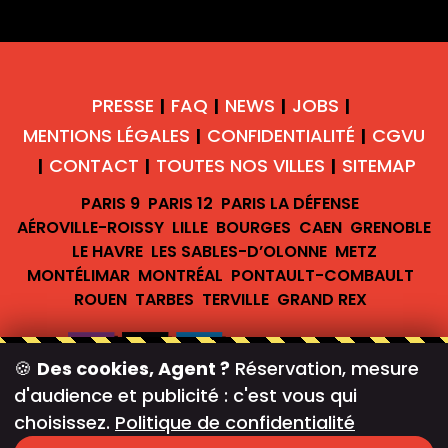
PRESSE
FAQ
NEWS
JOBS
|
|
|
|
MENTIONS LÉGALES
CONFIDENTIALITÉ
CGVU
|
|
CONTACT
TOUTES NOS VILLES
SITEMAP
|
|
|
PARIS 9
PARIS 12
PARIS LA DÉFENSE
AÉROVILLE-ROISSY
LILLE
BOURGES
CAEN
GRENOBLE
LE HAVRE
LES SABLES-D’OLONNE
METZ
MONTÉLIMAR
MONTRÉAL
PONTAULT-COMBAULT
ROUEN
TARBES
TERVILLE
GRAND REX
🍪
Des cookies, Agent ?
Réservation, mesure
d'audience et publicité : c'est vous qui
#teambreakofficiel
choisissez.
Politique de confidentialité
Newsletter