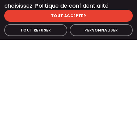
choisissez.
Politique de confidentialité
TOUT ACCEPTER
TOUT REFUSER
PERSONNALISER
PRESSE
FAQ
NEWS
JOBS
|
|
|
|
MENTIONS LÉGALES
CONFIDENTIALITÉ
CGVU
|
|
CONTACT
TOUTES NOS VILLES
SITEMAP
|
|
|
PARIS 9
PARIS 12
PARIS LA DÉFENSE
AÉROVILLE-ROISSY
LILLE
BOURGES
CAEN
GRENOBLE
LE HAVRE
LES SABLES-D’OLONNE
METZ
MONTÉLIMAR
MONTRÉAL
PONTAULT-COMBAULT
ROUEN
TARBES
TERVILLE
GRAND REX