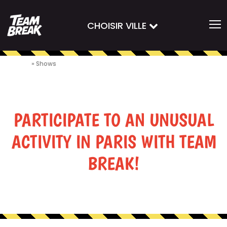
CHOISIR VILLE
Accueil
»
Shows
PARTICIPATE TO AN UNUSUAL
ACTIVITY IN PARIS WITH TEAM
BREAK!