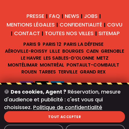
PRESSE
FAQ
NEWS
JOBS
|
|
|
|
MENTIONS LÉGALES
CONFIDENTIALITÉ
CGVU
|
|
CONTACT
TOUTES NOS VILLES
SITEMAP
|
|
|
PARIS 9
PARIS 12
PARIS LA DÉFENSE
AÉROVILLE-ROISSY
LILLE
BOURGES
CAEN
GRENOBLE
LE HAVRE
LES SABLES-D’OLONNE
METZ
MONTÉLIMAR
MONTRÉAL
PONTAULT-COMBAULT
ROUEN
TARBES
TERVILLE
GRAND REX
🍪
Des cookies, Agent ?
Réservation, mesure
d'audience et publicité : c'est vous qui
#teambreakofficiel
choisissez.
Politique de confidentialité
Newsletter
TOUT ACCEPTER
©
TEAM BREAK |
GÉRER LES COOKIES