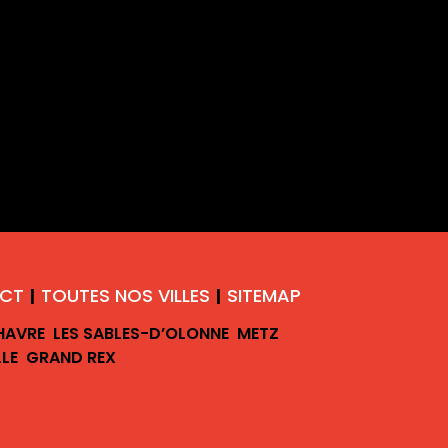
CT
TOUTES NOS VILLES
SITEMAP
|
|
 HAVRE
LES SABLES-D’OLONNE
METZ
LLE
GRAND REX