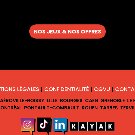
NOS JEUX & NOS OFFRES
TIONS LÉGALES
CONFIDENTIALITÉ
CGVU
CONTA
|
|
|
AÉROVILLE-ROISSY
LILLE
BOURGES
CAEN
GRENOBLE
LE
ONTRÉAL
PONTAULT-COMBAULT
ROUEN
TARBES
TERVI