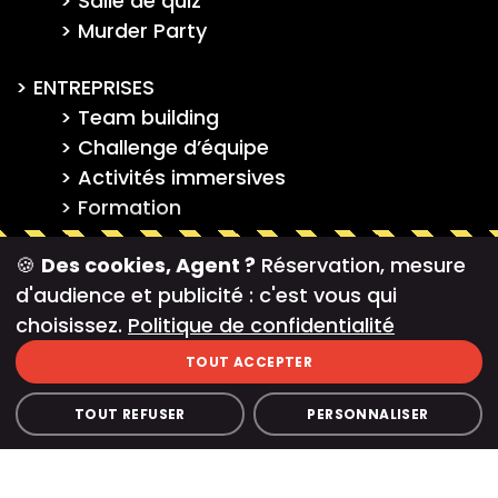
Salle de quiz
Murder Party
ENTREPRISES
Team building
Challenge d’équipe
Activités immersives
Formation
FRANCHISE
🍪
Des cookies, Agent ?
Réservation, mesure
Franchise action game
d'audience et publicité : c'est vous qui
Franchise salle de quiz
choisissez.
Politique de confidentialité
Franchise escape game
TOUT ACCEPTER
TOUS NOS ARTICLES
TOUT REFUSER
PERSONNALISER
BLOG – PAGE PRINCIPALE