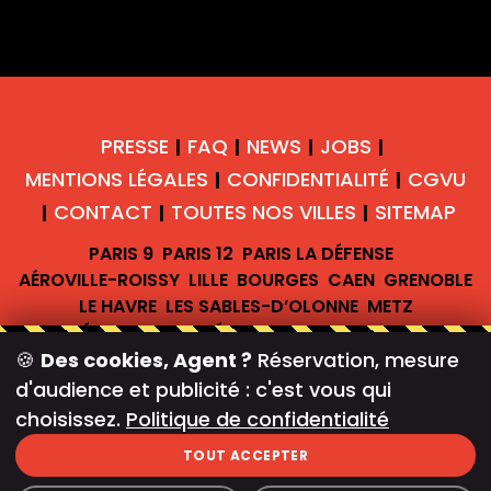
PRESSE
FAQ
NEWS
JOBS
|
|
|
|
MENTIONS LÉGALES
CONFIDENTIALITÉ
CGVU
|
|
CONTACT
TOUTES NOS VILLES
SITEMAP
|
|
|
PARIS 9
PARIS 12
PARIS LA DÉFENSE
AÉROVILLE-ROISSY
LILLE
BOURGES
CAEN
GRENOBLE
LE HAVRE
LES SABLES-D’OLONNE
METZ
MONTÉLIMAR
MONTRÉAL
PONTAULT-COMBAULT
🍪
Des cookies, Agent ?
Réservation, mesure
ROUEN
TARBES
TERVILLE
GRAND REX
d'audience et publicité : c'est vous qui
choisissez.
Politique de confidentialité
TOUT ACCEPTER
#teambreakofficiel