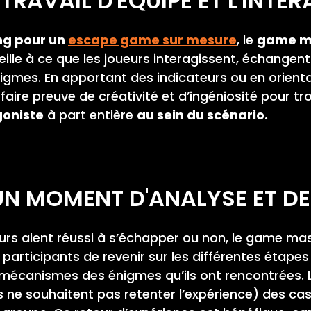
TRAVAIL D'ÉQUIPE ET L'INTE
ng pour un
escape game sur mesure
, le
game m
l veille à ce que les joueurs interagissent, échangen
mes. En apportant des indicateurs ou en orientan
 faire preuve de créativité et d’ingéniosité pour tr
oniste
à part entière
au sein du scénario.
: UN MOMENT D'ANALYSE ET D
ueurs aient réussi à s’échapper ou non, le game m
rticipants de revenir sur les différentes étapes 
mécanismes des énigmes qu’ils ont rencontrées. 
ts ne souhaitent pas retenter l’expérience) des ca