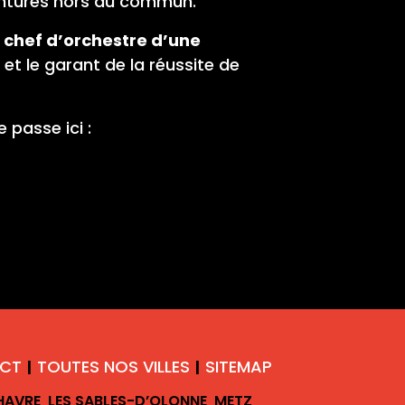
ventures hors du commun.
 chef d’orchestre d’une
et le garant de la réussite de
passe ici :
CT
TOUTES NOS VILLES
SITEMAP
|
|
 HAVRE
LES SABLES-D’OLONNE
METZ