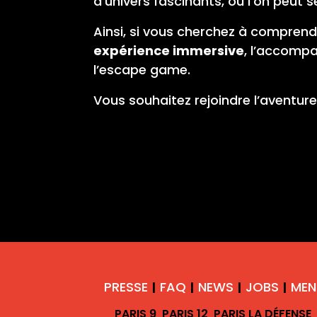
d’univers fascinants, où l’on peut
Ainsi, si vous cherchez à comprend
expérience immersive
, l’accompa
l’escape game.
Vous souhaitez rejoindre l’aventu
PRESSE
FAQ
NEWS
JOBS
MEN
|
|
|
|
PARIS 9
PARIS 12
PARIS LA DÉFENSE