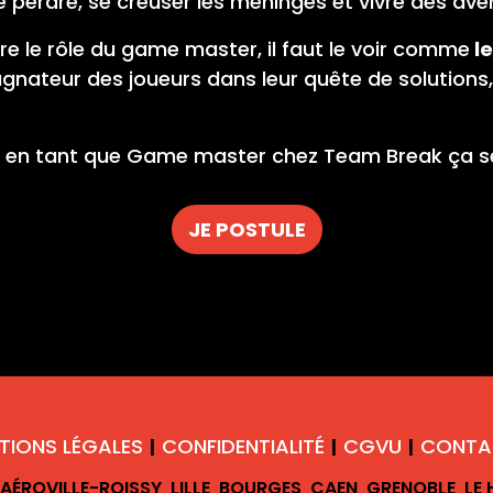
 se perdre, se creuser les méninges et vivre des a
re le rôle du game master, il faut le voir comme
le
gnateur des joueurs dans leur quête de solutions, 
re en tant que Game master chez Team Break ça se 
JE POSTULE
TIONS LÉGALES
CONFIDENTIALITÉ
CGVU
CONTA
|
|
|
AÉROVILLE-ROISSY
LILLE
BOURGES
CAEN
GRENOBLE
LE