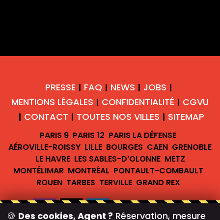
PRESSE
FAQ
NEWS
JOBS
|
|
|
|
MENTIONS LÉGALES
CONFIDENTIALITÉ
CGVU
|
|
CONTACT
TOUTES NOS VILLES
SITEMAP
|
|
|
PARIS 9
PARIS 12
PARIS LA DÉFENSE
AÉROVILLE-ROISSY
LILLE
BOURGES
CAEN
GRENOBLE
LE HAVRE
LES SABLES-D’OLONNE
METZ
MONTÉLIMAR
MONTRÉAL
PONTAULT-COMBAULT
ROUEN
TARBES
TERVILLE
GRAND REX
🍪
Des cookies, Agent ?
Réservation, mesure