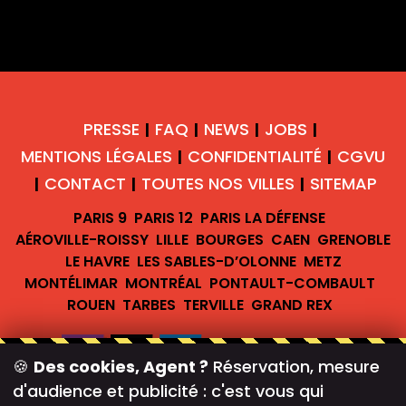
PRESSE
FAQ
NEWS
JOBS
|
|
|
|
MENTIONS LÉGALES
CONFIDENTIALITÉ
CGVU
|
|
CONTACT
TOUTES NOS VILLES
SITEMAP
|
|
|
PARIS 9
PARIS 12
PARIS LA DÉFENSE
AÉROVILLE-ROISSY
LILLE
BOURGES
CAEN
GRENOBLE
LE HAVRE
LES SABLES-D’OLONNE
METZ
MONTÉLIMAR
MONTRÉAL
PONTAULT-COMBAULT
ROUEN
TARBES
TERVILLE
GRAND REX
🍪
Des cookies, Agent ?
Réservation, mesure
d'audience et publicité : c'est vous qui