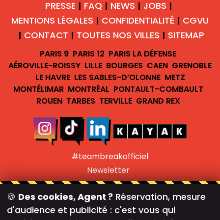
PRESSE
FAQ
NEWS
JOBS
|
|
|
|
MENTIONS LÉGALES
CONFIDENTIALITÉ
CGVU
|
|
CONTACT
TOUTES NOS VILLES
SITEMAP
|
|
|
PARIS 9
PARIS 12
PARIS LA DÉFENSE
AÉROVILLE-ROISSY
LILLE
BOURGES
CAEN
GRENOBLE
LE HAVRE
LES SABLES-D’OLONNE
METZ
MONTÉLIMAR
MONTRÉAL
PONTAULT-COMBAULT
ROUEN
TARBES
TERVILLE
GRAND REX
#teambreakofficiel
Newsletter
©
TEAM BREAK |
GÉRER LES COOKIES
🍪
Des cookies, Agent ?
Réservation, mesure
d'audience et publicité : c'est vous qui