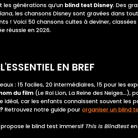
 les générations qu’un
blind test Disney
. Des gr
iana
, les chansons Disney sont gravées dans tou
 ! Voici 50 chansons cultes à deviner, classées pa
ée réussie en 2026.
 L'ESSENTIEL EN BREF
aux : 15 faciles, 20 intermédiaires, 15 pour les exp
nom du film
(Le Roi Lion, La Reine des Neiges…), pa
 idéal, car les enfants connaissent souvent les p
 ?
Retrouvez notre guide pour
organiser un blind t
ropose le blind test immersif
This Is Blindtest
en 