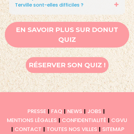
Terville sont-elles difficiles ?
EN SAVOIR PLUS SUR DONUT
QUIZ
RÉSERVER SON QUIZ !
PRESSE
FAQ
NEWS
JOBS
|
|
|
|
MENTIONS LÉGALES
CONFIDENTIALITÉ
CGVU
|
|
CONTACT
TOUTES NOS VILLES
SITEMAP
|
|
|