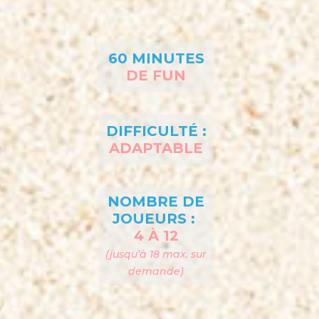
60 MINUTES
DE FUN
DIFFICULTÉ :
ADAPTABLE
NOMBRE DE
JOUEURS :
4 À 12
(jusqu’à 18 max. sur
demande)