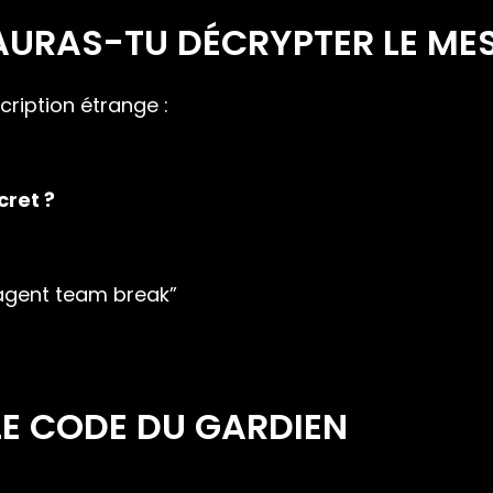
SAURAS-TU DÉCRYPTER LE ME
cription étrange :
cret ?
 agent team break”
 LE CODE DU GARDIEN