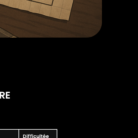
RE
Difficultée