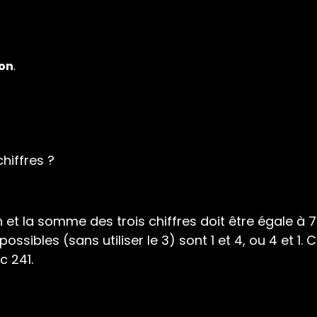
ion
.
.
chiffres ?
n et la somme des trois chiffres doit être égale à 7
ssibles (sans utiliser le 3) sont 1 et 4, ou 4 et 1.
nc 241.