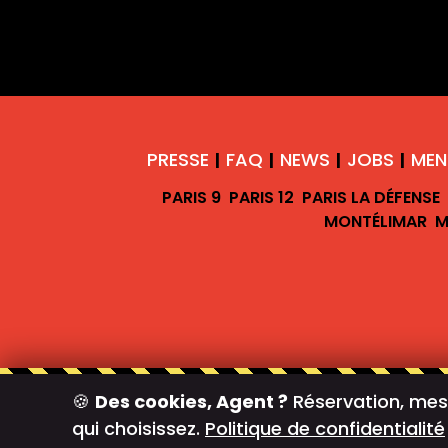
PRESSE
FAQ
NEWS
JOBS
MEN
|
|
|
|
PARIS 9
PARIS 12
PARIS LA DÉFENSE
MONTÉLIMAR
M
🍪
Des cookies, Agent ?
Réservation, mesu
qui choisissez.
Politique de confidentialité