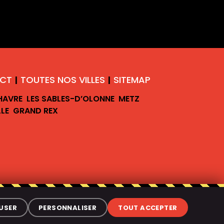
CT
TOUTES NOS VILLES
SITEMAP
|
|
 HAVRE
LES SABLES-D’OLONNE
METZ
LLE
GRAND REX
USER
PERSONNALISER
TOUT ACCEPTER