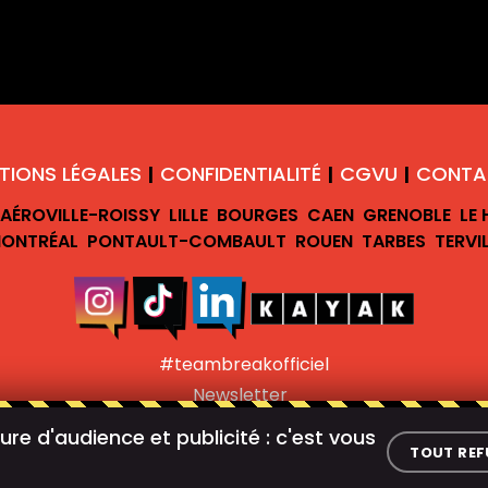
TIONS LÉGALES
CONFIDENTIALITÉ
CGVU
CONTA
|
|
|
AÉROVILLE-ROISSY
LILLE
BOURGES
CAEN
GRENOBLE
LE
ONTRÉAL
PONTAULT-COMBAULT
ROUEN
TARBES
TERVI
#teambreakofficiel
Newsletter
©
TEAM BREAK |
GÉRER LES COOKIES
re d'audience et publicité : c'est vous
TOUT REF