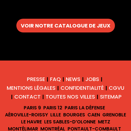
VOIR NOTRE CATALOGUE DE JEUX
PRESSE
FAQ
NEWS
JOBS
|
|
|
|
MENTIONS LÉGALES
CONFIDENTIALITÉ
CGVU
|
|
CONTACT
TOUTES NOS VILLES
SITEMAP
|
|
|
PARIS 9
PARIS 12
PARIS LA DÉFENSE
AÉROVILLE-ROISSY
LILLE
BOURGES
CAEN
GRENOBLE
LE HAVRE
LES SABLES-D’OLONNE
METZ
MONTÉLIMAR
MONTRÉAL
PONTAULT-COMBAULT