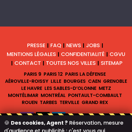
PRESSE
FAQ
NEWS
JOBS
|
|
|
|
MENTIONS LÉGALES
CONFIDENTIALITÉ
CGVU
|
|
CONTACT
TOUTES NOS VILLES
SITEMAP
|
|
|
PARIS 9
PARIS 12
PARIS LA DÉFENSE
AÉROVILLE-ROISSY
LILLE
BOURGES
CAEN
GRENOBLE
LE HAVRE
LES SABLES-D’OLONNE
METZ
MONTÉLIMAR
MONTRÉAL
PONTAULT-COMBAULT
ROUEN
TARBES
TERVILLE
GRAND REX
🍪
Des cookies, Agent ?
Réservation, mesure
d'audience et publicité : c'est vous qui