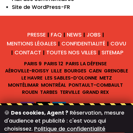
Site de WordPress-FR
PRESSE
FAQ
NEWS
JOBS
|
|
|
|
MENTIONS LÉGALES
CONFIDENTIALITÉ
CGVU
|
|
CONTACT
TOUTES NOS VILLES
SITEMAP
|
|
|
PARIS 9
PARIS 12
PARIS LA DÉFENSE
AÉROVILLE-ROISSY
LILLE
BOURGES
CAEN
GRENOBLE
LE HAVRE
LES SABLES-D’OLONNE
METZ
MONTÉLIMAR
MONTRÉAL
PONTAULT-COMBAULT
ROUEN
TARBES
TERVILLE
GRAND REX
🍪
Des cookies, Agent ?
Réservation, mesure
d'audience et publicité : c'est vous qui
#teambreakofficiel
choisissez.
Politique de confidentialité