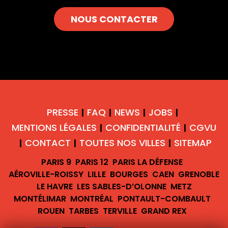
NOUS CONTACTER
PRESSE
FAQ
NEWS
JOBS
|
|
|
|
MENTIONS LÉGALES
CONFIDENTIALITÉ
CGVU
|
|
CONTACT
TOUTES NOS VILLES
SITEMAP
|
|
|
PARIS 9
PARIS 12
PARIS LA DÉFENSE
AÉROVILLE-ROISSY
LILLE
BOURGES
CAEN
GRENOBLE
LE HAVRE
LES SABLES-D’OLONNE
METZ
MONTÉLIMAR
MONTRÉAL
PONTAULT-COMBAULT
ROUEN
TARBES
TERVILLE
GRAND REX