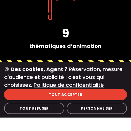
9
thématiques d’animation
🍪
Des cookies, Agent ?
Réservation, mesure
d'audience et publicité : c'est vous qui
choisissez.
Politique de confidentialité
TOUT ACCEPTER
TOUT REFUSER
PERSONNALISER
50
5000
de
à