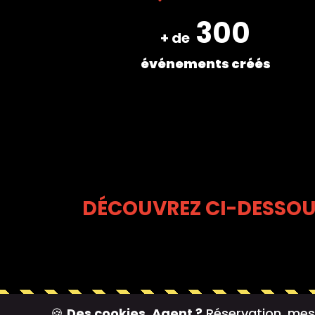
300
+ de
événements créés
DÉCOUVREZ CI-DESSOU
🍪
Des cookies, Agent ?
Réservation, mesu