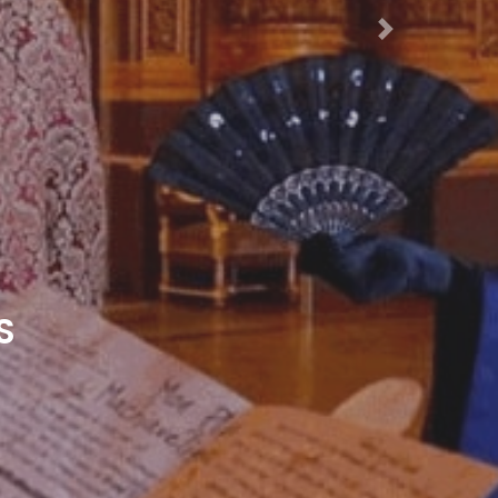
Next
S