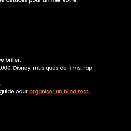
 les astuces pour animer votre
 briller.
000, Disney, musiques de films, rap
.
 guide pour
organiser un blind test
.