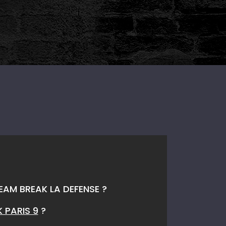
TEAM BREAK LA DEFENSE ?
 PARIS 9
?