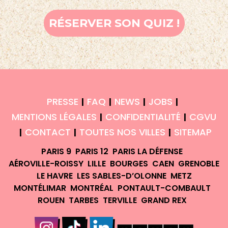
RÉSERVER SON QUIZ !
PRESSE
FAQ
NEWS
JOBS
|
|
|
|
MENTIONS LÉGALES
CONFIDENTIALITÉ
CGVU
|
|
CONTACT
TOUTES NOS VILLES
SITEMAP
|
|
|
PARIS 9
PARIS 12
PARIS LA DÉFENSE
AÉROVILLE-ROISSY
LILLE
BOURGES
CAEN
GRENOBLE
LE HAVRE
LES SABLES-D’OLONNE
METZ
MONTÉLIMAR
MONTRÉAL
PONTAULT-COMBAULT
ROUEN
TARBES
TERVILLE
GRAND REX