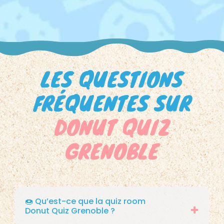
LES QUESTIONS
FRÉQUENTES SUR
DONUT QUIZ
GRENOBLE
🍩 Qu’est-ce que la quiz room
Donut Quiz Grenoble ?