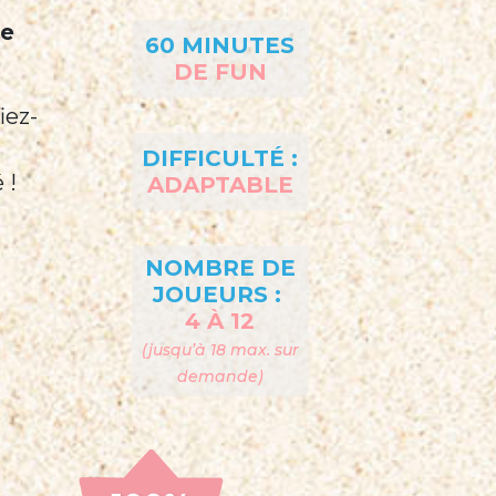
ve
60 MINUTES
DE FUN
iez-
DIFFICULTÉ :
 !
ADAPTABLE
NOMBRE DE
JOUEURS :
4 À 12
(jusqu’à 18 max. sur
demande)