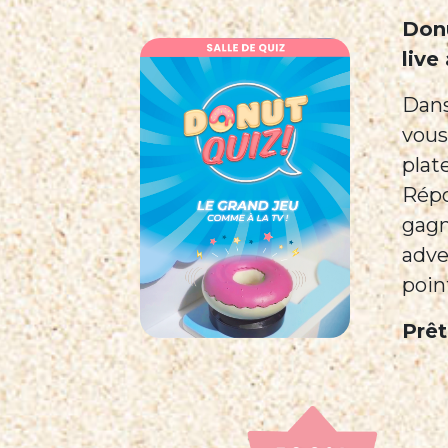
Donu
live
Dans
vous
plat
Répo
gagn
adve
poin
Prêt