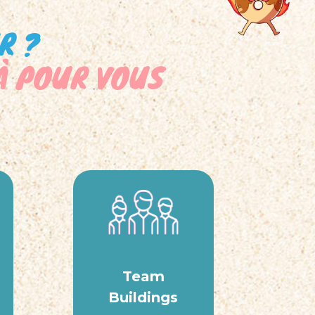
R ?
LÀ POUR VOUS
Team
Buildings