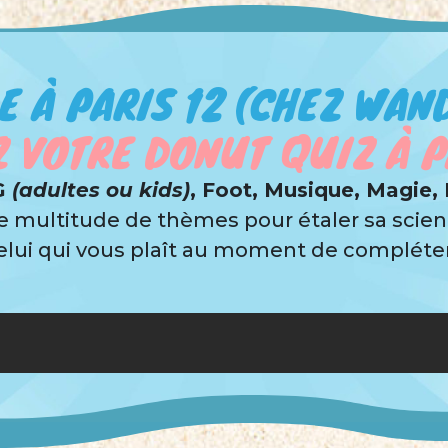
E À PARIS 12 (CHEZ WAN
 VOTRE DONUT QUIZ À PA
 G
(adultes ou kids)
, Foot, Musique, Magie,
 multitude de thèmes pour étaler sa scien
celui qui vous plaît au moment de compléter 