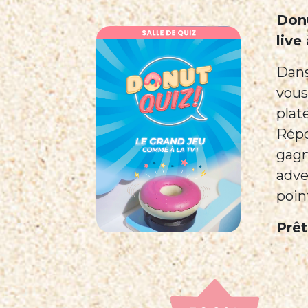
Donu
live
Dans
vous
plat
Répo
gagn
adve
poin
Prêt