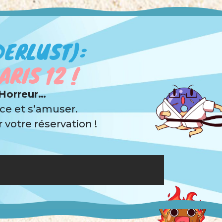
DERLUST):
RIS 12 !
 Horreur…
ce et s’amuser.
votre réservation !