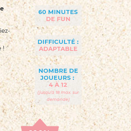
ve
60 MINUTES
DE FUN
iez-
DIFFICULTÉ :
 !
ADAPTABLE
NOMBRE DE
JOUEURS :
4 À 12
(jusqu’à 18 max. sur
demande)