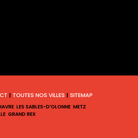
CT
TOUTES NOS VILLES
SITEMAP
|
|
 HAVRE
LES SABLES-D’OLONNE
METZ
LLE
GRAND REX