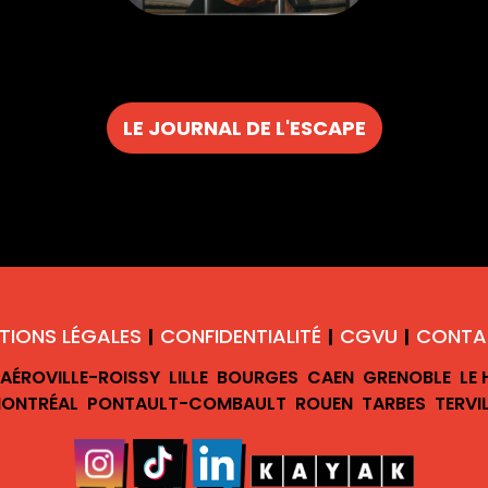
LE JOURNAL DE L'ESCAPE
TIONS LÉGALES
CONFIDENTIALITÉ
CGVU
CONTA
|
|
|
AÉROVILLE-ROISSY
LILLE
BOURGES
CAEN
GRENOBLE
LE
ONTRÉAL
PONTAULT-COMBAULT
ROUEN
TARBES
TERVI