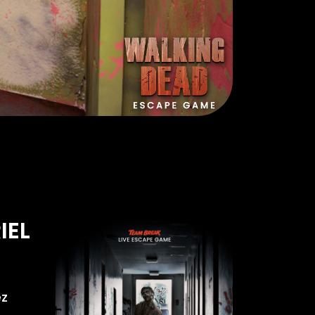
IEL
ez