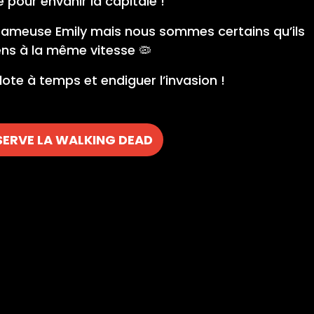
our envahir la capitale !
la fameuse Emily mais nous sommes certains qu’ils
ns à la même vitesse 🦠
dote à temps et endiguer l’invasion !
SERVE LA WALKING DEAD