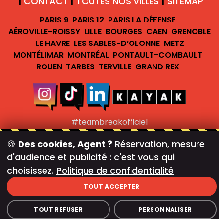
CONTACT
TOUTES NOS VILLES
SITEMAP
|
|
|
PARIS 9
PARIS 12
PARIS LA DÉFENSE
AÉROVILLE-ROISSY
LILLE
BOURGES
CAEN
GRENOBLE
LE HAVRE
LES SABLES-D’OLONNE
METZ
MONTÉLIMAR
MONTRÉAL
PONTAULT-COMBAULT
ROUEN
TARBES
TERVILLE
GRAND REX
#teambreakofficiel
Newsletter
🍪
Des cookies, Agent ?
Réservation, mesure
©
TEAM BREAK |
GÉRER LES COOKIES
d'audience et publicité : c'est vous qui
choisissez.
Politique de confidentialité
TOUT ACCEPTER
TOUT REFUSER
PERSONNALISER