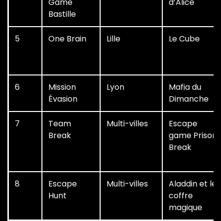
Game
d’Alice
Bastille
5
One Brain
Lille
Le Cube
6
Mission
Lyon
Mafia du
Évasion
Dimanche
7
Team
Multi-villes
Escape
Break
game Prison
Break
8
Escape
Multi-villes
Aladdin et le
Hunt
coffre
magique