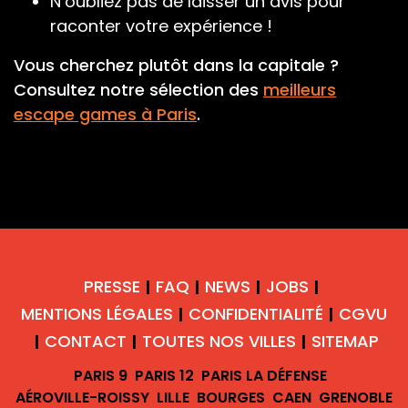
N’oubliez pas de laisser un avis pour
raconter votre expérience !
Vous cherchez plutôt dans la capitale ?
Consultez notre sélection des
meilleurs
escape games à Paris
.
PRESSE
FAQ
NEWS
JOBS
|
|
|
|
MENTIONS LÉGALES
CONFIDENTIALITÉ
CGVU
|
|
CONTACT
TOUTES NOS VILLES
SITEMAP
|
|
|
PARIS 9
PARIS 12
PARIS LA DÉFENSE
AÉROVILLE-ROISSY
LILLE
BOURGES
CAEN
GRENOBLE