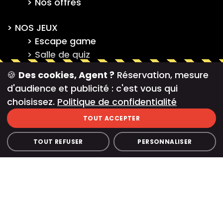
Nos offres
NOS JEUX
Escape game
Salle de quiz
Murder Party
🍪
Des cookies, Agent ?
Réservation, mesure
d'audience et publicité : c'est vous qui
ENTREPRISES
choisissez.
Politique de confidentialité
Team building
TOUT ACCEPTER
Challenge d’équipe
Activités immersives
TOUT REFUSER
PERSONNALISER
Formation
FRANCHISE
Franchise action game
Franchise salle de quiz
Franchise escape game