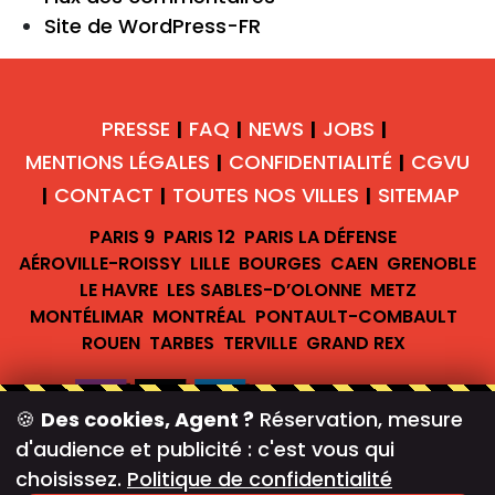
Site de WordPress-FR
PRESSE
FAQ
NEWS
JOBS
|
|
|
|
MENTIONS LÉGALES
CONFIDENTIALITÉ
CGVU
|
|
CONTACT
TOUTES NOS VILLES
SITEMAP
|
|
|
PARIS 9
PARIS 12
PARIS LA DÉFENSE
AÉROVILLE-ROISSY
LILLE
BOURGES
CAEN
GRENOBLE
LE HAVRE
LES SABLES-D’OLONNE
METZ
MONTÉLIMAR
MONTRÉAL
PONTAULT-COMBAULT
ROUEN
TARBES
TERVILLE
GRAND REX
🍪
Des cookies, Agent ?
Réservation, mesure
d'audience et publicité : c'est vous qui
#teambreakofficiel
choisissez.
Politique de confidentialité