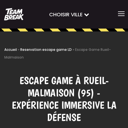
CHOISIR VILLE
Accueil
»
Reservation escape game LD
»
Escape Game Rueil-
Malmaison
ESCAPE GAME À RUEIL-
MALMAISON (95) -
EXPÉRIENCE IMMERSIVE LA
DÉFENSE