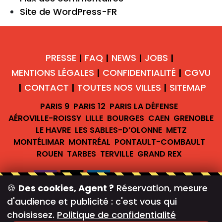
Site de WordPress-FR
PRESSE
FAQ
NEWS
JOBS
|
|
|
|
MENTIONS LÉGALES
CONFIDENTIALITÉ
CGVU
|
|
CONTACT
TOUTES NOS VILLES
SITEMAP
|
|
|
PARIS 9
PARIS 12
PARIS LA DÉFENSE
AÉROVILLE-ROISSY
LILLE
BOURGES
CAEN
GRENOBLE
LE HAVRE
LES SABLES-D’OLONNE
METZ
MONTÉLIMAR
MONTRÉAL
PONTAULT-COMBAULT
ROUEN
TARBES
TERVILLE
GRAND REX
🍪
Des cookies, Agent ?
Réservation, mesure
d'audience et publicité : c'est vous qui
#teambreakofficiel
choisissez.
Politique de confidentialité