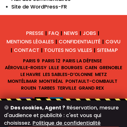
Site de WordPress-FR
PRESSE
FAQ
NEWS
JOBS
|
|
|
|
MENTIONS LÉGALES
CONFIDENTIALITÉ
CGVU
|
|
CONTACT
TOUTES NOS VILLES
SITEMAP
|
|
|
PARIS 9
PARIS 12
PARIS LA DÉFENSE
AÉROVILLE-ROISSY
LILLE
BOURGES
CAEN
GRENOBLE
LE HAVRE
LES SABLES-D’OLONNE
METZ
MONTÉLIMAR
MONTRÉAL
PONTAULT-COMBAULT
ROUEN
TARBES
TERVILLE
GRAND REX
🍪
Des cookies, Agent ?
Réservation, mesure
d'audience et publicité : c'est vous qui
#teambreakofficiel
choisissez.
Politique de confidentialité